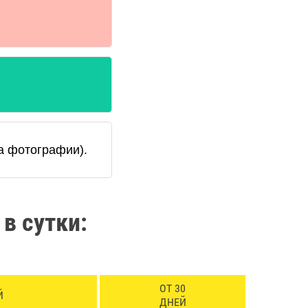
!
а фотографии).
 в сутки:
ОТ 30
Й
ДНЕЙ