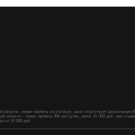
 области - лимит пробега отсутствует, залог отсутствует (исключение B
 области - лимит пробега 300 км./сутки, залог 15 000 руб. при стоим
ды от 10 000 руб.