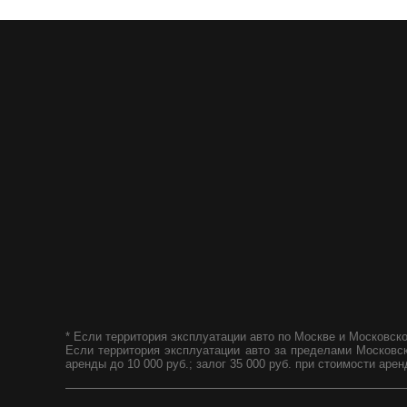
* Если территория эксплуатации авто по Москве и Московской
Если территория эксплуатации авто за пределами Московской
аренды до 10 000 руб.; залог 35 000 руб. при стоимости арен